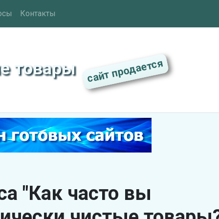
осы
Контакты
ые товары
са "Как часто вы
гически чистые товары?