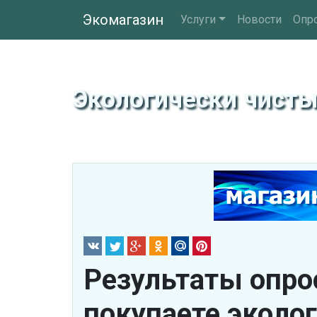
Экомагазин
Услуги
Новости
Опр
Экологически чист
Результаты опро
покупаете эколо