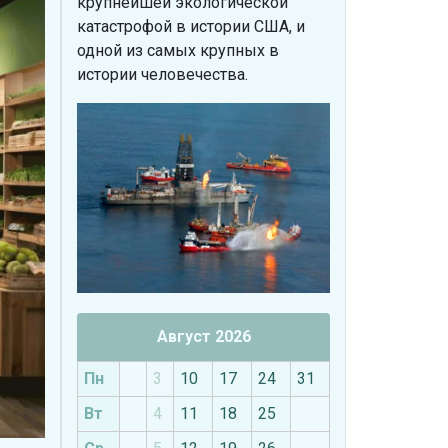
крупнейшей экологической
катастрофой в истории США, и
одной из самых крупных в
истории человечества.
Август 2026
Пн
3
10
17
24
31
Вт
4
11
18
25